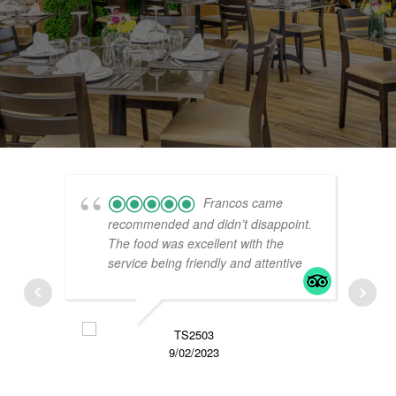
Francos came
recommended and didn’t disappoint.
W
The food was excellent with the
g
service being friendly and attentive
G
TS2503
9/02/2023