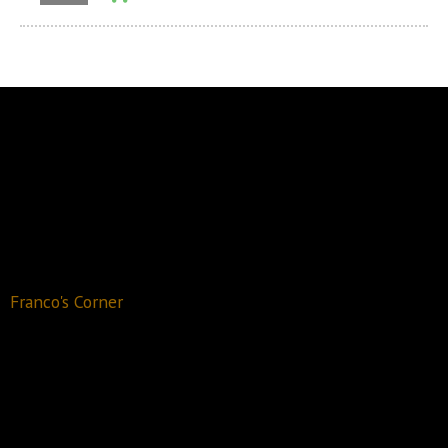
Recomendado
2020
Franco's Corner
Restaurant Guru