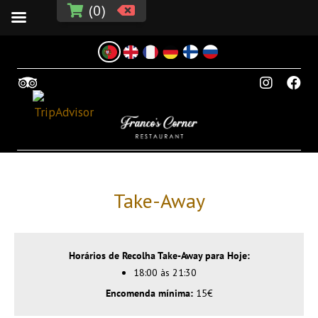
(
0
)
Take-Away
Horários de Recolha Take-Away para Hoje:
18:00 às 21:30
Encomenda mínima:
15€